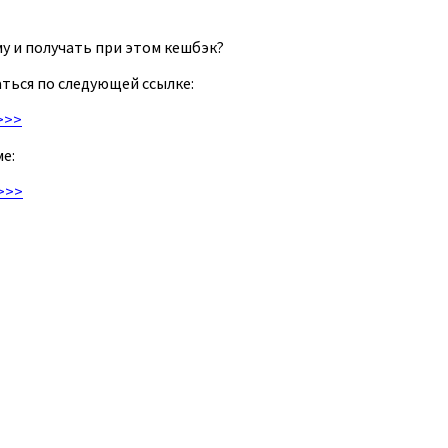
у и получать при этом кешбэк?
ться по следующей ссылке:
>>>
е:
>>>