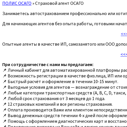
ПОЛИС ОСАГО
»
Страховой агент ОСАГО
Занимаетесь автострахованием профессионально или хотите
Для начинающих агентов без опыта работы, готовыми начать
<<
Опытные агенты в качестве ИП, самозанятого или ООО допо
<<
При сотрудничестве с нами мы предлагаем:
📌 Личный кабинет для автоматизированной платформы рас
📌 Возможность регистрации в качестве физ.лица, ИП или о
📌 Быстрый расчёт и оформление в течении 10-15 минут.
📌 Выгодные условия для агентов — вознаграждение от стои
📌 Любые категории транспортных средств (A, B, С, D, такси,
📌 Любой срок страхования от 3 месяцев до 1 года.
📌 12 страховых компаний и все регионы страхования.
📌 Оплата производится Вами или клиентом непосредственн
📌 Вывод денежных средств течении 4-х дней после оформле
📌 Помощь с оформлением диагностических карт и восстан
📌 Подключение виджета на Ваш сайт и другие консультации