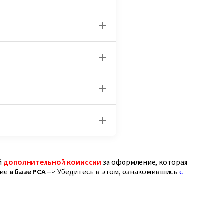
й
дополнительной комиссии
за оформление, которая
чие
в базе РСА
=> Убедитесь в этом, ознакомившись
с