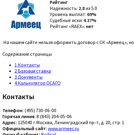
Рейтинг
Надежность:
2.8
из 5.0
Уровень выплат:
69%
Судебные иски:
4.37%
Рейтинг «RAEX»:
нет
На нашем сайте нельзя оформить договор с СК «Армеец», н
Содержание страницы
1
Контакты
2
Базовая ставка
3
Документы
4
Калькулятор ОСАГО
Контакты
Телефон:
(495) 730-06-00
Горячая линия:
8 (843) 204-05-06
Адрес:
125040 г.Москва, Ленинградский пр-т, д. 20, стр. 1
Официальный сайт:
www.armeec.ru
Личный кабинет:
Войти!