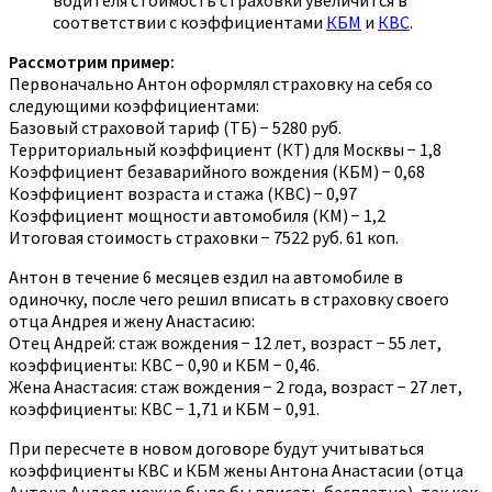
водителя стоимость страховки увеличится в
соответствии с коэффициентами
КБМ
и
КВС
.
Рассмотрим пример:
Первоначально Антон оформлял страховку на себя со
следующими коэффициентами:
Базовый страховой тариф (ТБ) − 5280 руб.
Территориальный коэффициент (КТ) для Москвы − 1,8
Коэффициент безаварийного вождения (КБМ) − 0,68
Коэффициент возраста и стажа (КВС) − 0,97
Коэффициент мощности автомобиля (КМ) − 1,2
Итоговая стоимость страховки − 7522 руб. 61 коп.
Антон в течение 6 месяцев ездил на автомобиле в
одиночку, после чего решил вписать в страховку своего
отца Андрея и жену Анастасию:
Отец Андрей: стаж вождения − 12 лет, возраст − 55 лет,
коэффициенты: КВС − 0,90 и КБМ − 0,46.
Жена Анастасия: стаж вождения − 2 года, возраст − 27 лет,
коэффициенты: КВС − 1,71 и КБМ − 0,91.
При пересчете в новом договоре будут учитываться
коэффициенты КВС и КБМ жены Антона Анастасии (отца