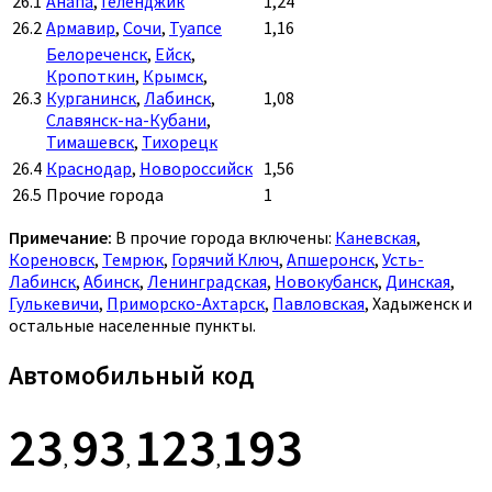
26.1
Анапа
,
Геленджик
1,24
26.2
Армавир
,
Сочи
,
Туапсе
1,16
Белореченск
,
Ейск
,
Кропоткин
,
Крымск
,
26.3
Курганинск
,
Лабинск
,
1,08
Славянск-на-Кубани
,
Тимашевск
,
Тихорецк
26.4
Краснодар
,
Новороссийск
1,56
26.5
Прочие города
1
Примечание:
В прочие города включены:
Каневская
,
Кореновск
,
Темрюк
,
Горячий Ключ
,
Апшеронск
,
Усть-
Лабинск
,
Абинск
,
Ленинградская
,
Новокубанск
,
Динская
,
Гулькевичи
,
Приморско-Ахтарск
,
Павловская
, Хадыженск и
остальные населенные пункты.
Автомобильный код
23
93
123
193
,
,
,