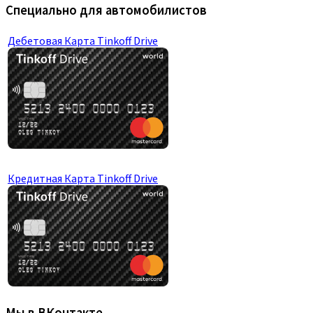
ОСАГО для юр.лиц
Категория «C»
Категория «D»
Категория «F»
Иностранные документы
Полис КАСКО
Мини-КАСКО
КАСКО от бесполисных
Восстановление КБМ
Отзывы о нас
Лидеры страхования ОСАГО