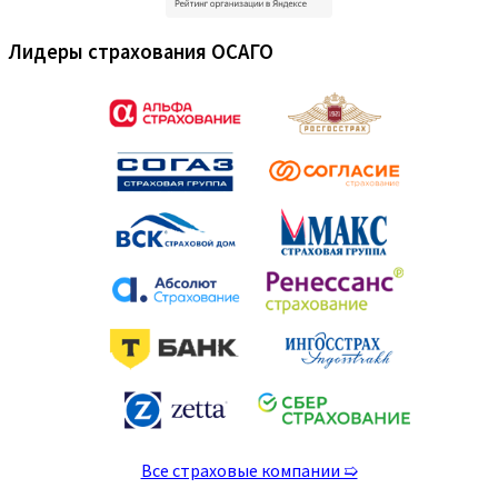
Выберите Ваш город:
Нажмите для выбора…
Наши Услуги
ОСАГО
Категория «A» и «M»
Категория «B»
ОСАГО для такси