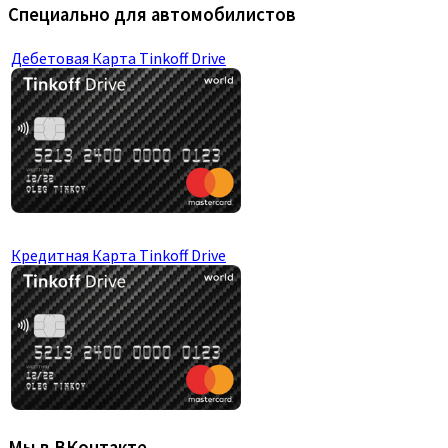
ОСАГО для юр.лиц
Категория «C»
Категория «D»
Категория «F»
Иностранные документы
Полис КАСКО
Мини-КАСКО
КАСКО от бесполисных
Восстановление КБМ
Отзывы о нас
Лидеры страхования ОСАГО