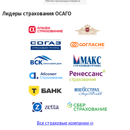
Выберите Ваш город:
Нажмите для выбора…
Наши Услуги
ОСАГО
Категория «A» и «M»
Категория «B»
ОСАГО для такси