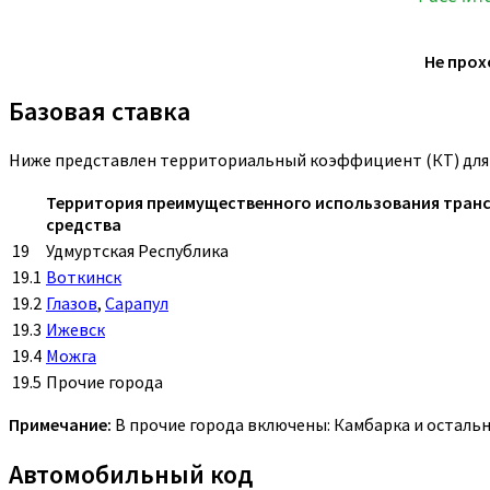
Не прох
Базовая ставка
Ниже представлен территориальный коэффициент (КТ) для г
Территория преимущественного использования тран
средства
19
Удмуртская Республика
19.1
Воткинск
19.2
Глазов
,
Сарапул
19.3
Ижевск
19.4
Можга
19.5
Прочие города
Примечание:
В прочие города включены: Камбарка и осталь
Автомобильный код