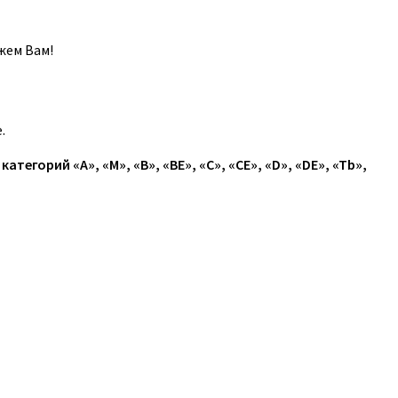
жем Вам!
.
егорий «A», «M», «B», «BE», «C», «CE», «D», «DE», «Tb»,