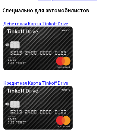
ОСАГО для такси
ОСАГО для юр.лиц
Категория «C»
Категория «D»
Категория «F»
Иностранные документы
Полис КАСКО
Мини-КАСКО
КАСКО от бесполисных
Восстановление КБМ
Отзывы о нас
Лидеры страхования ОСАГО