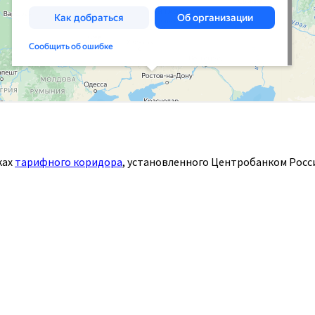
ках
тарифного коридора
, установленного Центробанком Росси