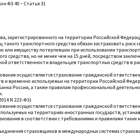
он ФЗ 40 − Статья 31
тва, зарегистрированного на территории Российской Федерац
 такого транспортного средства обязан застраховать риск 
ю или имуществу потерпевших при использовании транспортн
го средства, но не менее чем на 15 дней, посредством заклю
ской ответственности владельцев транспортных средств в ра
ахования осуществляется страхование гражданской ответстве
тв и временно используемых на территории Российской Феде
Банка России, а также правилам профессиональной деятель
и.
2014 N 223-ФЗ)
ахования осуществляется страхование гражданской ответстве
спользуемых на территориях иностранных государств, уста
рахования в соответствии с требованиями и правилами таких 
ъединения страховщиков в международных системах страхова