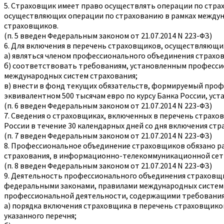
5. Страховщик имеет право осуществлять операции по страх
осуществляющих операции по страхованию в рамках междун
страховщиков.
(п. 5 введен Федеральным законом от 21.07.2014 N 223-ФЗ)
6. Для включения в перечень страховщиков, осуществляющи
а) являться членом профессионального объединения страхо
б) соответствовать требованиям, установленным професси
международных систем страхования;
в) внести в фонд текущих обязательств, формируемый проф
эквивалентном 500 тысячам евро по курсу Банка России, уст
(п. 6 введен Федеральным законом от 21.07.2014 N 223-ФЗ)
7. Сведения о страховщиках, включенных в перечень страх
России в течение 30 календарных дней со дня включения стр
(п. 7 введен Федеральным законом от 21.07.2014 N 223-ФЗ)
8. Профессиональное объединение страховщиков обязано р
страхования, в информационно-телекоммуникационной сет
(п. 8 введен Федеральным законом от 21.07.2014 N 223-ФЗ)
9. Деятельность профессионального объединения страховщи
федеральными законами, правилами международных систем
профессиональной деятельности, содержащими требования
а) порядка включения страховщика в перечень страховщико
указанного перечня;