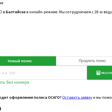
ке
О в
Балтийске
в онлайн-режиме. Мы сотрудничаем с 18-ю ве
одит оформление полиса ОСАГО?
Оставить заявку
и мы помо
О